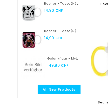
Becher - Tasse(n) - Fourth Wing - Violent Little Thing
Bech
14,90 CHF
Toev
Becher - Tasse(n) - Sailor Moon - Sailor Moon Vs Black Lady
14,90 CHF
Gelenkfigur - Myth Cloth EX - Saint Seiya - Pegasus Seiya
149,90 CHF
All New Products
Beche