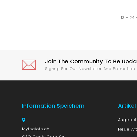
13 - 24 
Join The Community To Be Update
Signup For Our Newsletter And Promotion
Information Speichern
Artikel
Angebo
Mythcloth.ch
Neue Art
C/O Genki Corp SA