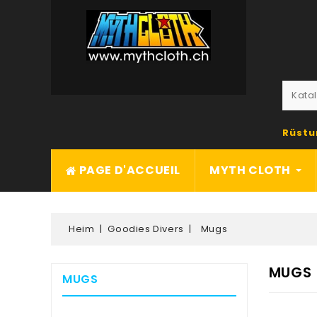
Rüstu
PAGE D'ACCUEIL
MYTH CLOTH
Heim
Goodies Divers
Mugs
MUGS
MUGS