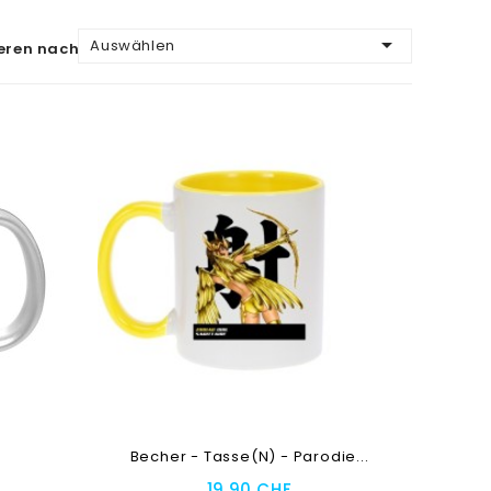

Auswählen
eren nach:
Becher - Tasse(n) - Parodie...
19,90 CHF