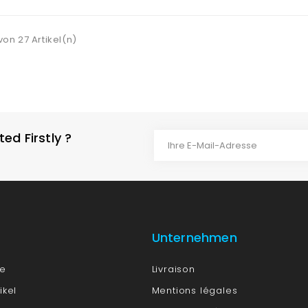
von 27 Artikel(n)
d Firstly ?
Unternehmen
te
Livraison
ikel
Mentions légales