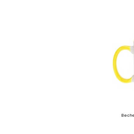
Toev
Beche
Toev