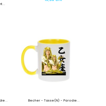
t...
Toevoegen
ie...
Becher - Tasse(n) - Parodie...