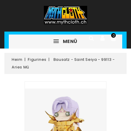
0
MENÜ
Heim
Figurines
Bausatz - Saint Seiya - 99113 -
Aries Mû