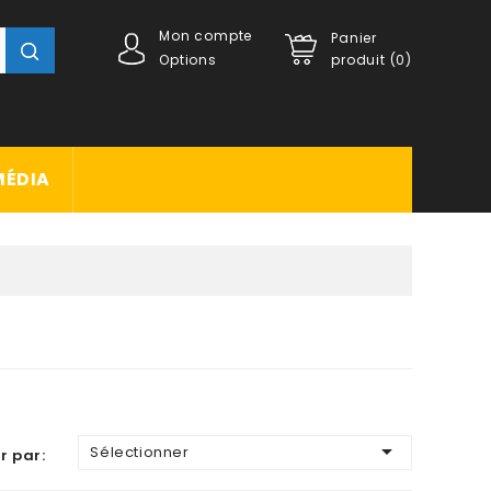
Mon compte
Panier
Options
produit (0)
MÉDIA

Sélectionner
r par: