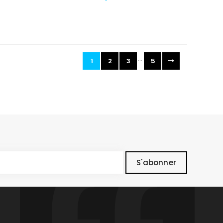
Ajouter Au Panier
…
1
2
3
5