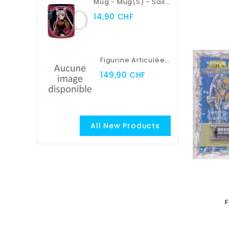
Mug - Mug(s) - Sailor Moon - Sailor Moon Vs Black Lady
14,90 CHF
Figurine Articulée - Myth Cloth EX - Saint Seiya - Seiya De Pégase
149,90 CHF
All New Products
F