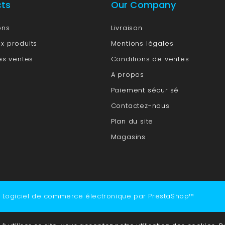
cts
Our Company
ons
Livraison
x produits
Mentions légales
es ventes
Conditions de ventes
A propos
Paiement sécurisé
Contactez-nous
Plan du site
Magasins
 Logiciel de commerce électronique par PrestaShop™