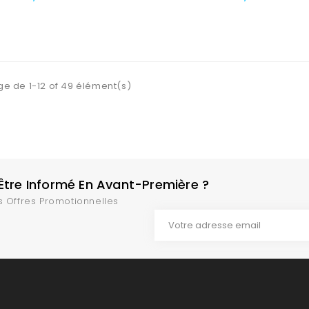
Au Panier
Ajouter Au Panier
ge de 1-12 of 49 élément(s)
tre Informé En Avant-Première ?
s Offres Promotionnelles