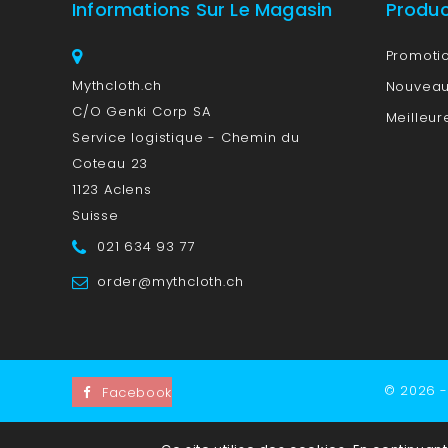
Informations Sur Le Magasin
Produ
Promoti
Mythcloth.ch
Nouveau
C/O Genki Corp SA
Meilleur
Service logistique - Chemin du
Coteau 23
1123 Aclens
Suisse
021 634 93 77
order@mythcloth.ch
© 2026 -
Facebook