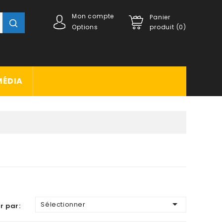
Mon compte
Panier
Options
produit (0)
MÉDIA

Sélectionner
r par: