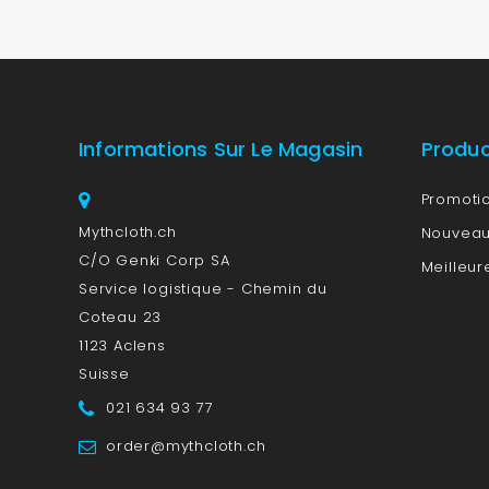
Informations Sur Le Magasin
Produ
Promoti
Mythcloth.ch
Nouveau
C/O Genki Corp SA
Meilleur
Service logistique - Chemin du
Coteau 23
1123 Aclens
Suisse
021 634 93 77
order@mythcloth.ch