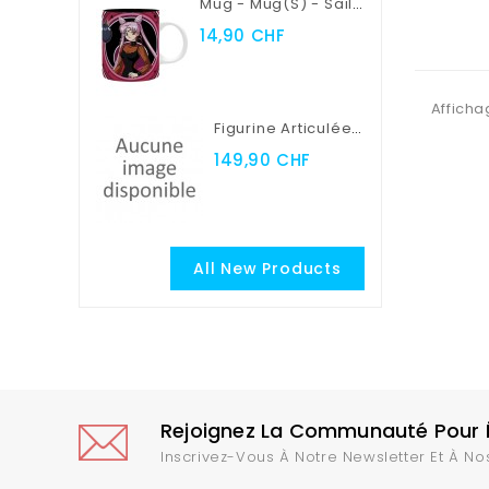
Mug - Mug(s) - Sailor Moon - Sailor Moon Vs Black Lady
14,90 CHF
Afficha
Figurine Articulée - Myth Cloth EX - Saint Seiya - Seiya De Pégase
149,90 CHF
All New Products
Rejoignez La Communauté Pour Ê
Inscrivez-Vous À Notre Newsletter Et À No