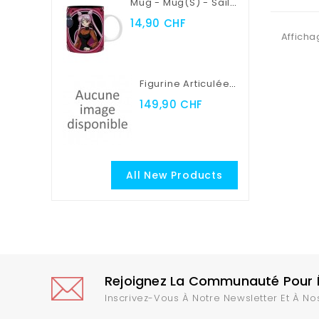
Mug - Mug(s) - Sailor Moon - Sailor Moon Vs Black Lady
14,90 CHF
Afficha
Figurine Articulée - Myth Cloth EX - Saint Seiya - Seiya De Pégase
149,90 CHF
All New Products
Rejoignez La Communauté Pour Ê
Inscrivez-Vous À Notre Newsletter Et À No