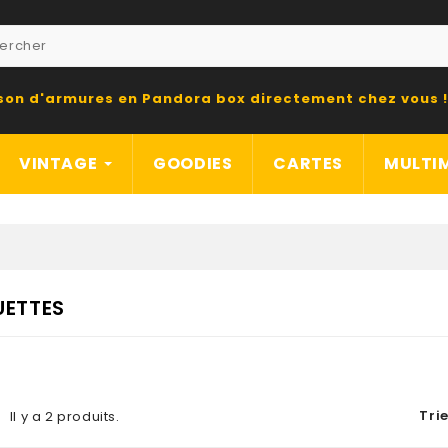
ison d'armures en Pandora box directement chez vous !
VINTAGE
GOODIES
CARTES
MULTI
ETTES
Trie
Il y a 2 produits.