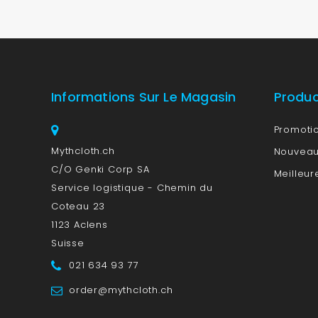
Informations Sur Le Magasin
Produ
Promoti
Mythcloth.ch
Nouveau
C/O Genki Corp SA
Meilleur
Service logistique - Chemin du
Coteau 23
1123 Aclens
Suisse
021 634 93 77
order@mythcloth.ch