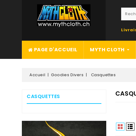
Livra
PAGE D'ACCUEIL
MYTH CLOTH
Accueil
Goodies Divers
Casquettes
CASQU
CASQUETTES