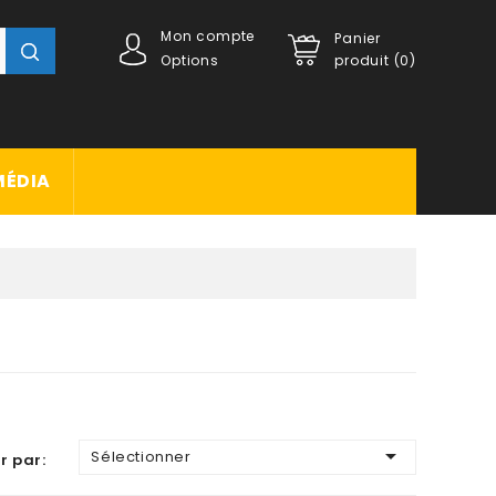
Mon compte
Panier
Options
produit (0)
MÉDIA

Sélectionner
r par: